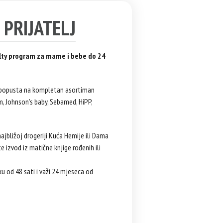
 PRIJATELJ
oyalty program za mame i bebe do 24
 popusta na kompletan asortiman
m, Johnson’s baby, Sebamed, HiPP,
najbližoj drogeriji Kuća Hemije ili Dama
te izvod iz matične knjige rođenih ili
ku od 48 sati i važi 24 mjeseca od