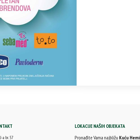
NTAKT
LOKACIJE NAŠIH OBJEKATA
Pronađite Vama najbližu
Kuću Hemi
-a br. 57