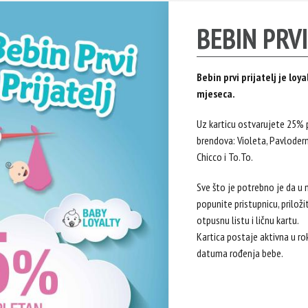
BEBIN PRVI
Bebin prvi prijatelj je l
mjeseca.
Uz karticu ostvarujete 25%
brendova: Violeta, Pavloder
Chicco i To.To.
Sve što je potrebno je da u 
popunite pristupnicu, priloži
otpusnu listu i ličnu kartu.
Kartica postaje aktivna u ro
datuma rođenja bebe.