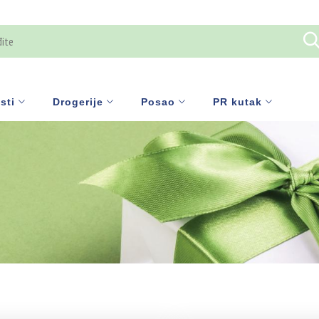
sti
Drogerije
Posao
PR kutak