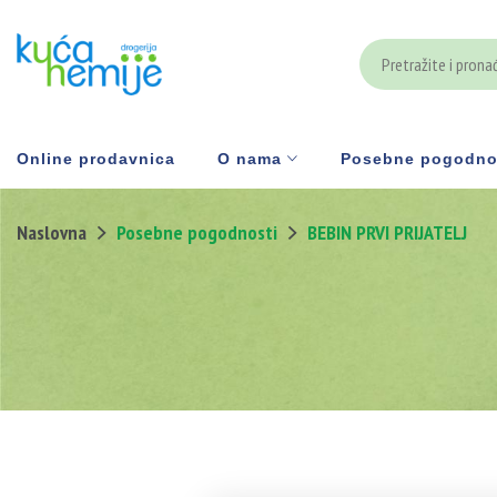
Online prodavnica
O nama
Posebne pogodno
Naslovna
Posebne pogodnosti
BEBIN PRVI PRIJATELJ