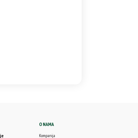
O NAMA
je
Kompanija